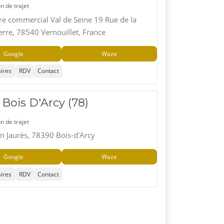
n de trajet
e commercial Val de Seine 19 Rue de la
erre, 78540 Vernouillet, France
Google
Waze
ires
RDV
Contact
Bois D'Arcy (78)
n de trajet
an Jaurès, 78390 Bois-d'Arcy
Google
Waze
ires
RDV
Contact