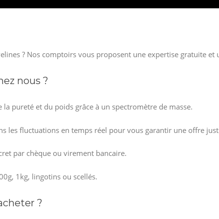
velines ? Nos comptoirs vous proposent une expertise gratuite et
hez nous ?
e la pureté et du poids grâce à un spectromètre de masse.
s les fluctuations en temps réel pour vous garantir une offre just
cret par chèque ou virement bancaire.
00g, 1kg, lingotins ou scellés.
acheter ?