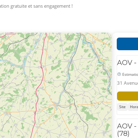
tion gratuite et sans engagement !
AOV -
Estimatio
31 Avenue
Site
Hora
AOV -
(78)