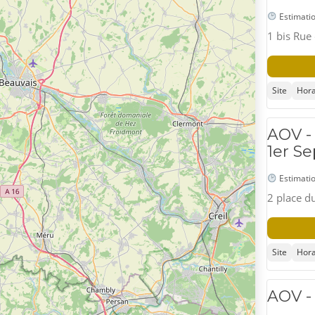
Estimatio
1 bis Rue
Site
Hora
AOV - 
1er S
Estimatio
2 place d
Site
Hora
AOV - 