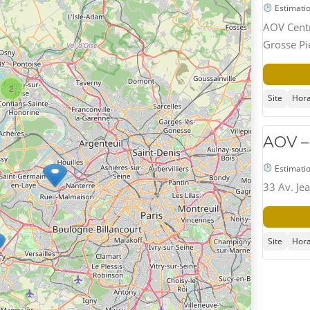
Estimatio
AOV Centr
Grosse Pi
2
Site
Hora
AOV – 
Estimatio
33 Av. Je
Site
Hora