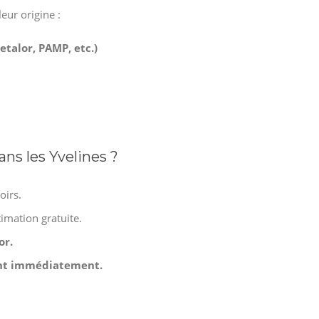
eur origine :
etalor, PAMP, etc.)
ns les Yvelines ?
oirs.
imation gratuite.
or.
ment immédiatement.