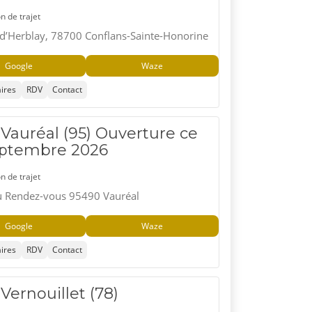
n de trajet
 d’Herblay, 78700 Conflans-Sainte-Honorine
Google
Waze
ires
RDV
Contact
Vauréal (95) Ouverture ce
eptembre 2026
n de trajet
u Rendez-vous 95490 Vauréal
Google
Waze
ires
RDV
Contact
Vernouillet (78)