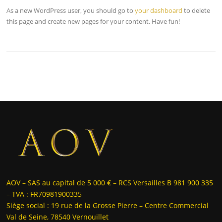
As a new WordPress user, you should go to
your dashboard
to delete
this page and create new pages for your content. Have fun!
AOV – SAS au capital de 5 000 € – RCS Versailles B 981 900 335
– TVA : FR70981900335
Siège social : 19 rue de la Grosse Pierre – Centre Commercial
Val de Seine, 78540 Vernouillet