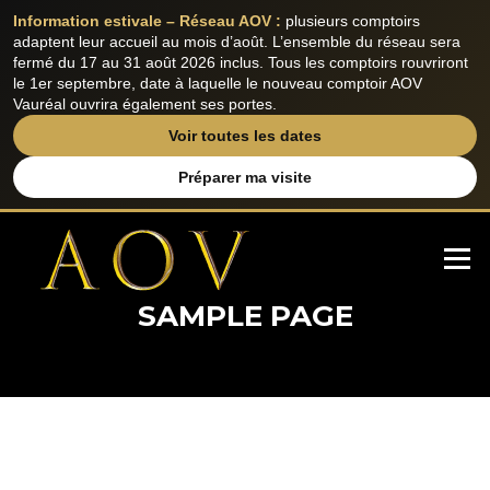
Information estivale – Réseau AOV :
plusieurs comptoirs
adaptent leur accueil au mois d’août. L’ensemble du réseau sera
fermé du 17 au 31 août 2026 inclus. Tous les comptoirs rouvriront
le 1er septembre, date à laquelle le nouveau comptoir AOV
Vauréal ouvrira également ses portes.
Voir toutes les dates
Préparer ma visite
Aller
au
Menu
contenu
SAMPLE PAGE