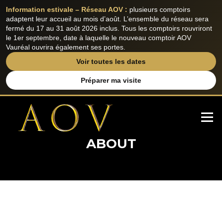
Information estivale – Réseau AOV :
plusieurs comptoirs
adaptent leur accueil au mois d’août. L’ensemble du réseau sera
fermé du 17 au 31 août 2026 inclus. Tous les comptoirs rouvriront
le 1er septembre, date à laquelle le nouveau comptoir AOV
Vauréal ouvrira également ses portes.
Voir toutes les dates
Préparer ma visite
Aller
au
Menu
contenu
ABOUT